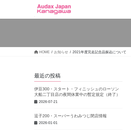
コ
ナ
ン
ビ
テ
ゲ
ン
ー
ツ
シ
へ
ョ
ス
ン
キ
に
HOME
お知らせ
2021年度完走記念品振込について
ッ
移
プ
動
最近の投稿
伊豆300・スタート・フィニッシュのローソン
大船二丁目店の夜間休業中の暫定規定（終了）
2026-07-21
逗子200・スーパーうわみつじ閉店情報
2026-01-01